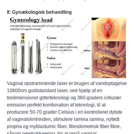
II: Gynækologisk behandling
Vaginal opstrammende laser er brugen af vandoptagelse
10600nm guldstandard laser, ved hjælp af en
tredimensionel gitterteknologi og 360-graders cirkulær
emission perfekt kombination af teknologi, til at
producere 50-70 grader Celsius i en kontrolleret dybde
af vaginalslimhinden, stimulere lamina lamina, nyfødt
propria og myblastumic fiber, fibrodometrisk fiber fibre,
såsom omstrukturering, for at opnå vaginal