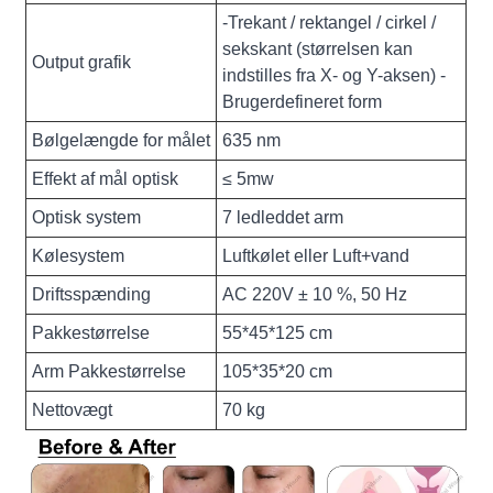
-Trekant / rektangel / cirkel /
sekskant (størrelsen kan
Output grafik
indstilles fra X- og Y-aksen) -
Brugerdefineret form
Bølgelængde for målet
635 nm
Effekt af mål optisk
≤ 5mw
Optisk system
7 ledleddet arm
Kølesystem
Luftkølet eller Luft+vand
Driftsspænding
AC 220V ± 10 %, 50 Hz
Pakkestørrelse
55*45*125 cm
Arm Pakkestørrelse
105*35*20 cm
Nettovægt
70 kg