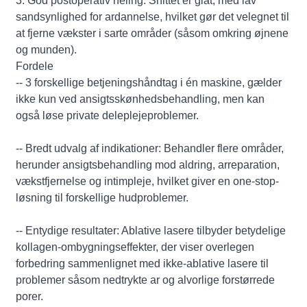
3. God postoperativ heling: Snittet er glat, med lav
sandsynlighed for ardannelse, hvilket gør det velegnet til
at fjerne vækster i sarte områder (såsom omkring øjnene
og munden).
Fordele
-- 3 forskellige betjeningshåndtag i én maskine, gælder
ikke kun ved ansigtsskønhedsbehandling, men kan
også løse private deleplejeproblemer.
-- Bredt udvalg af indikationer: Behandler flere områder,
herunder ansigtsbehandling mod aldring, arreparation,
vækstfjernelse og intimpleje, hvilket giver en one-stop-
løsning til forskellige hudproblemer.
-- Entydige resultater: Ablative lasere tilbyder betydelige
kollagen-ombygningseffekter, der viser overlegen
forbedring sammenlignet med ikke-ablative lasere til
problemer såsom nedtrykte ar og alvorlige forstørrede
porer.