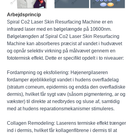
Arbejdsprincip
Spiral Co2 Laser Skin Resurfacing Machine er en
infrarød laser med en bølgelængde på 10600nm.
Bølgelængden af ​​Spiral Co2 Laser Skin Resurfacing
Machine kan absorberes præcist af vandet i hudvævet
og opnår selektiv virkning på målvævet gennem en
fototermisk effekt. Dette er specifikt opdelt i to niveauer:
Fordampning og eksfoliering: Højenergilaseren
fordamper øjeblikkeligt vandet i hudens overfladelag
(stratum corneum, epidermis og endda den overfladiske
dermis), hvilket får sygt væv (såsom pigmentering, ar og
vækster) til direkte at nedbrydes og sluse af, samtidig
med at hudens reparationsmekanismer stimuleres.
Collagen Remodeling: Laserens termiske effekt trænger
ind i dermis, hvilket får kollagenfibrene i dermis til at