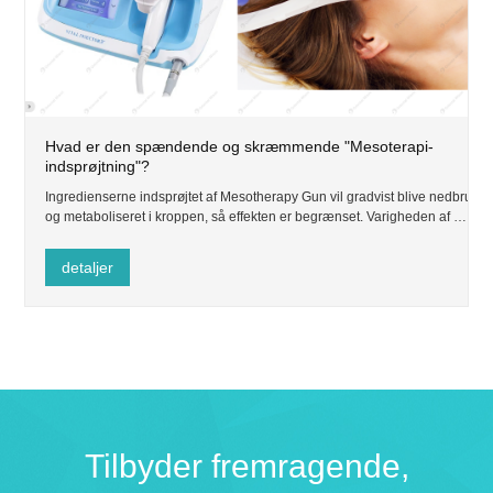
Hvad er den spændende og skræmmende "Mesoterapi-
indsprøjtning"?
Ingredienserne indsprøjtet af Mesotherapy Gun vil gradvist blive nedbrudt
og metaboliseret i kroppen, så effekten er begrænset. Varigheden af ​​
effekten er tæt forbundet med den enkeltes hudproblemer, antallet af
injektioner og livsstilsvaner.
detaljer
Tilbyder fremragende,