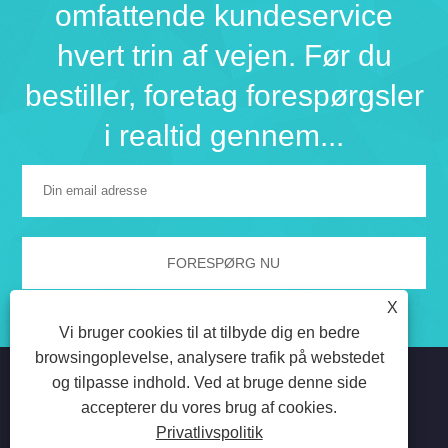
omfattende kundeservice
hvert trin af vejen. Før du
bestiller, foretag forespørgsler
i realtid gennem...
X
Vi bruger cookies til at tilbyde dig en bedre
browsingoplevelse, analysere trafik på webstedet
og tilpasse indhold. Ved at bruge denne side
accepterer du vores brug af cookies.
Copyright © 2023 Beijing Oriental Wison Technology Co.,
Privatlivspolitik