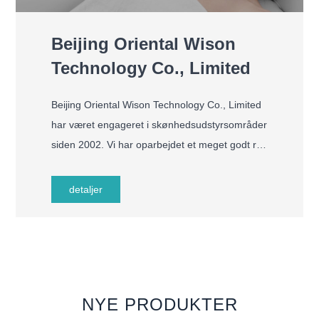
Beijing Oriental Wison
Technology Co., Limited
Beijing Oriental Wison Technology Co., Limited
har været engageret i skønhedsudstyrsområder
siden 2002. Vi har oparbejdet et meget godt ry
på verdensplan. Vi integrerer os i forskning,
udvikling, fremstilling, træning, salg af
detaljer
skønhedslaser-skønhedsmaskiner. Vores
produktlinje dækker Erbium yag laser,
Alexandrite laser, diode laser, IPL Laser, ND
YAG laser, 10600nm fraktioneret laser, RF
mikronåle, EMS maskiner. Vi vil også levere
NYE PRODUKTER
OEM-service stærke distributører fra forskellige