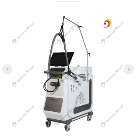
lande. Vi har opnået europæisk CE-
lægecertifikat, ISO13485: 2008 og ISO9001:
2008 internationalt
kvalitetskontrolsystemcertifikat.