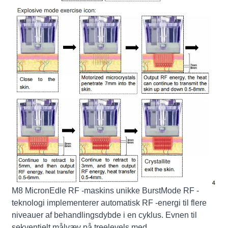
M8 MicronEdle RF -maskins unikke BurstMode RF -
teknologi implementerer automatisk RF -energi til flere
niveauer af behandlingsdybde i en cyklus. Evnen til
sekventielt målvæv på treelevels med