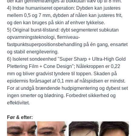
der kan gennemtrænges af bukkutan væv op til 8 mm.
4) Indse humaniseret operation: Dybden kan justeres
mellem 0,5 og 7 mm, dybden af nålen kan justeres frit,
og den kan bruges på skin af enhver tykkelse.
5) Original burst-tilstand: dybt segmenteret subkutan
opvarmningsteknologi, flerniveau-
fastpunktsuperpositionsbehandling på én gang, ensartet
og stabil energilevering.
6) Isoleret sondeenhed "Super Sharp + Ultra-High Gold
Plettering Film + Cone Design"; Nålekroppen er 0,22
mm og bliver gradvist tyndere til toppen. Skaden på
epidermis forårsaget af 0,1 mm af nålspidsen er mindst.
For at undgå brændende hudpigmentering og dybest set
ingen smerter og blødning. Forbedret sikkerhed og
effektivitet.
Før & efter: