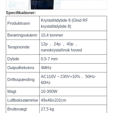
Specifikationer:
Krystallitdybde 8 (Glod RF
Produktnavn
krystallitdybde 8)
Berøringsskærm
10,4 tommer
12p ， 24p ， 40p ，
Terapisonde
nanokrystallinsk hoved
Dybde
0,5-7 mm
Outputfrekvens
4MHz
AC110V ~ 230V+10%， 50Hz-
Driftsspænding
60Hz
Magt
10-300W
Luftboksstørrelse
49x46x102cm
Bruttovægt
27,5 kg