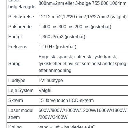
808nm±2nm eller 3-bølge 755 808 1064nm
bølgelængde
Pletstørrelse
12*12 mm2,12*20 mm2,15*27mm2 (valgfrit)
Pulsbredde
1-400 ms 300 ms 200 ms (justerbar)
Energi
1-360 J/cm2 (justerbar)
Frekvens
1-10 Hz (justerbar)
Engelsk, spansk, italiensk, tysk, fransk,
Sprog
tyrkisk eller et hvilket som helst andet sprog
efter anmodning
Hudtype
I-VI hudtype
Leje System
Valgfri
Skærm
15' farve touch LCD-skærm
Laser modul
600W/800W/1000W/1200W/1600W/1800W
strøm
/200W/2400W
Køling
vand + luft + halvleder + A/C