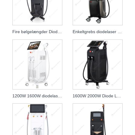
Fire bølgelængder Diode Laser Hårfjerning
Enkeltgrebs diodelaser højhastigheds-hårfjerningslasere
1200W 1600W diodelaser 808nm hudforyngelseklinik
1600W 2000W Diode Laser 808nm hudpleje skønhedslasere