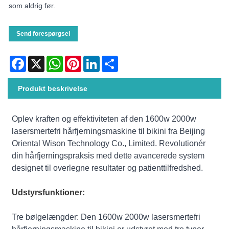
som aldrig før.
Send forespørgsel
Facebook
X
WhatsApp
Pinterest
LinkedIn
Share
Produkt beskrivelse
Oplev kraften og effektiviteten af ​​den 1600w 2000w
lasersmertefri hårfjerningsmaskine til bikini fra Beijing
Oriental Wison Technology Co., Limited. Revolutionér
din hårfjerningspraksis med dette avancerede system
designet til overlegne resultater og patienttilfredshed.
Udstyrsfunktioner:
Tre bølgelængder: Den 1600w 2000w lasersmertefri