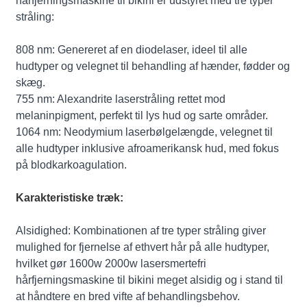
hårfjerningsmaskine til bikini er udstyret med tre typer
stråling:
808 nm: Genereret af en diodelaser, ideel til alle
hudtyper og velegnet til behandling af hænder, fødder og
skæg.
755 nm: Alexandrite laserstråling rettet mod
melaninpigment, perfekt til lys hud og sarte områder.
1064 nm: Neodymium laserbølgelængde, velegnet til
alle hudtyper inklusive afroamerikansk hud, med fokus
på blodkarkoagulation.
Karakteristiske træk:
Alsidighed: Kombinationen af ​​tre typer stråling giver
mulighed for fjernelse af ethvert hår på alle hudtyper,
hvilket gør 1600w 2000w lasersmertefri
hårfjerningsmaskine til bikini meget alsidig og i stand til
at håndtere en bred vifte af behandlingsbehov.