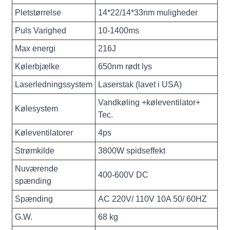
Pletstørrelse
14*22/14*33nm muligheder
Puls Varighed
10-1400ms
Max energi
216J
Kølerbjælke
650nm rødt lys
Laserledningssystem
Laserstak (lavet i USA)
Vandkøling +køleventilator+
Kølesystem
Tec.
Køleventilatorer
4ps
Strømkilde
3800W spidseffekt
Nuværende
400-600V DC
spænding
Spænding
AC 220V/ 110V 10A 50/ 60HZ
G.W.
68 kg