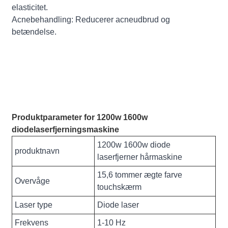
elasticitet.
Acnebehandling: Reducerer acneudbrud og
betændelse.
Produktparameter for 1200w 1600w
diodelaserfjerningsmaskine
1200w 1600w diode
produktnavn
laserfjerner hårmaskine
15,6 tommer ægte farve
Overvåge
touchskærm
Laser type
Diode laser
Frekvens
1-10 Hz