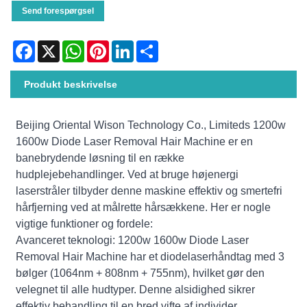
Send forespørgsel
Facebook
X
WhatsApp
Pinterest
LinkedIn
Share
Produkt beskrivelse
Beijing Oriental Wison Technology Co., Limiteds 1200w
1600w Diode Laser Removal Hair Machine er en
banebrydende løsning til en række
hudplejebehandlinger. Ved at bruge højenergi
laserstråler tilbyder denne maskine effektiv og smertefri
hårfjerning ved at målrette hårsækkene. Her er nogle
vigtige funktioner og fordele:
Avanceret teknologi: 1200w 1600w Diode Laser
Removal Hair Machine har et diodelaserhåndtag med 3
bølger (1064nm + 808nm + 755nm), hvilket gør den
velegnet til alle hudtyper. Denne alsidighed sikrer
effektiv behandling til en bred vifte af individer.