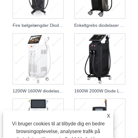
Fire bølgelængder Diode Laser Hårfjerning
Enkeltgrebs diodelaser højhastigheds-hårfjerningslasere
1200W 1600W diodelaser 808nm hudforyngelseklinik
1600W 2000W Diode Laser 808nm hudpleje skønhedslasere
X
Vi bruger cookies til at tilbyde dig en bedre
browsingoplevelse, analysere trafik på