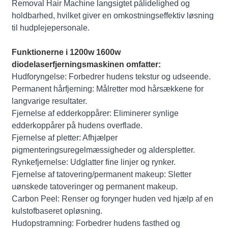
Removal Hair Machine langsigtet pålidelighed og
holdbarhed, hvilket giver en omkostningseffektiv løsning
til hudplejepersonale.
Funktionerne i 1200w 1600w
diodelaserfjerningsmaskinen omfatter:
Hudforyngelse: Forbedrer hudens tekstur og udseende.
Permanent hårfjerning: Målretter mod hårsækkene for
langvarige resultater.
Fjernelse af edderkoppårer: Eliminerer synlige
edderkoppårer på hudens overflade.
Fjernelse af pletter: Afhjælper
pigmenteringsuregelmæssigheder og alderspletter.
Rynkefjernelse: Udglatter fine linjer og rynker.
Fjernelse af tatovering/permanent makeup: Sletter
uønskede tatoveringer og permanent makeup.
Carbon Peel: Renser og forynger huden ved hjælp af en
kulstofbaseret opløsning.
Hudopstramning: Forbedrer hudens fasthed og