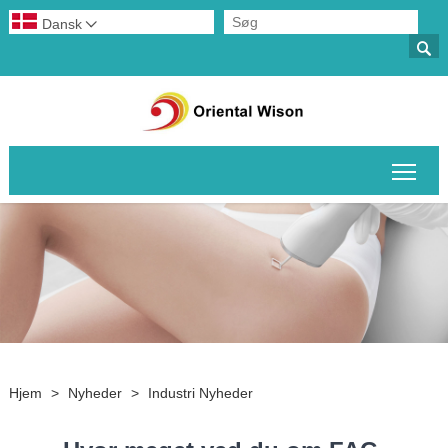
Dansk


Skif
Hjem
>
Nyheder
>
Industri Nyheder