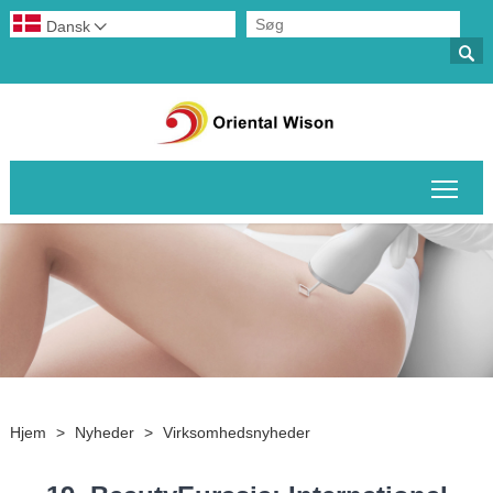
Dansk


Skif
Hjem
>
Nyheder
>
Virksomhedsnyheder