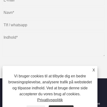
X
Indsend
Vi bruger cookies til at tilbyde dig en bedre
browsingoplevelse, analysere trafik på webstedet
og tilpasse indhold. Ved at bruge denne side
accepterer du vores brug af cookies.
Copyright © 2023 Beijing Oriental Wison Technology Co.,
Privatlivspolitik
Limited - Laser Hårfjerning, Hårfjerning, Laser Beauty Machine