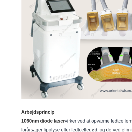
Arbejdsprincip
1060nm diode laser
virker ved at opvarme fedtceller
forårsager lipolyse eller fedtcelledød, og derved el