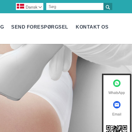

Dansk

NG
SEND FORESPØRGSEL
KONTAKT OS
WhatsApp
Email