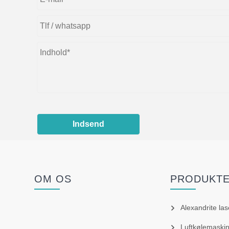
Indsend
OM OS
PRODUKT
Alexandrite las
Luftkølemaski