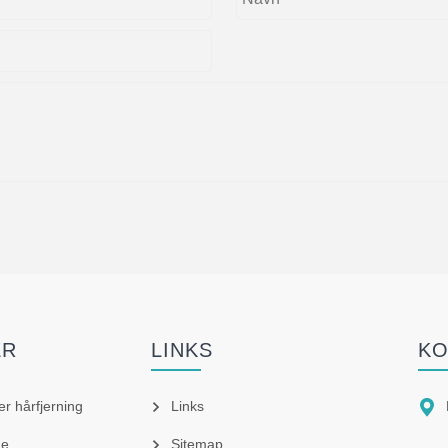
ER
LINKS
KO

er hårfjerning
Links
ne
Sitemap