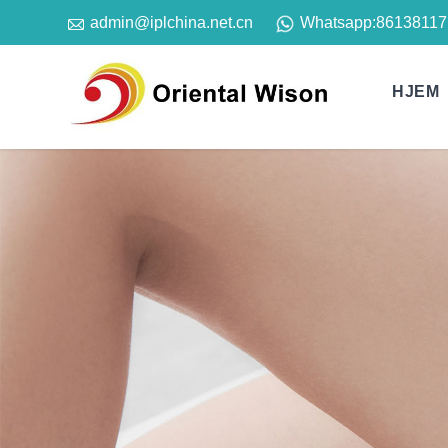

Whatsapp:
86138117
admin@iplchina.net.cn
HJEM