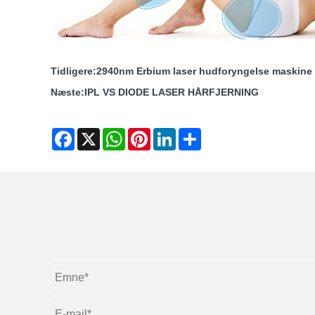
Tidligere:
2940nm Erbium laser hudforyngelse maskine
Næste:
IPL VS DIODE LASER HÅRFJERNING
Facebook
X
WhatsApp
Pinterest
LinkedIn
Share