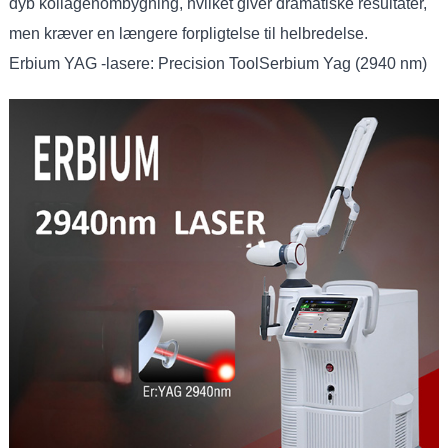
dyb kollagenombygning, hvilket giver dramatiske resultater,
men kræver en længere forpligtelse til helbredelse.
Erbium YAG -lasere: Precision ToolSerbium Yag (2940 nm)