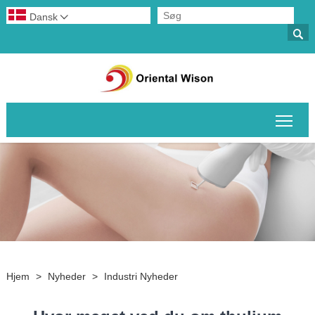
Dansk


Skif
Hjem
>
Nyheder
>
Industri Nyheder