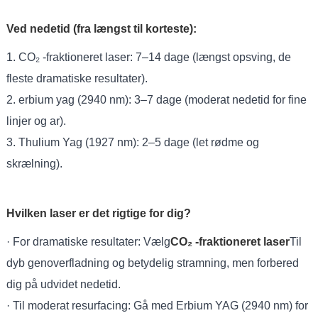
Ved nedetid (fra længst til korteste):
1. CO₂ -fraktioneret laser: 7–14 dage (længst opsving, de
fleste dramatiske resultater).
2. erbium yag (2940 nm): 3–7 dage (moderat nedetid for fine
linjer og ar).
3. Thulium Yag (1927 nm): 2–5 dage (let rødme og
skrælning).
Hvilken laser er det rigtige for dig?
· For dramatiske resultater: Vælg
CO₂ -fraktioneret laser
Til
dyb genoverfladning og betydelig stramning, men forbered
dig på udvidet nedetid.
· Til moderat resurfacing: Gå med Erbium YAG (2940 nm) for