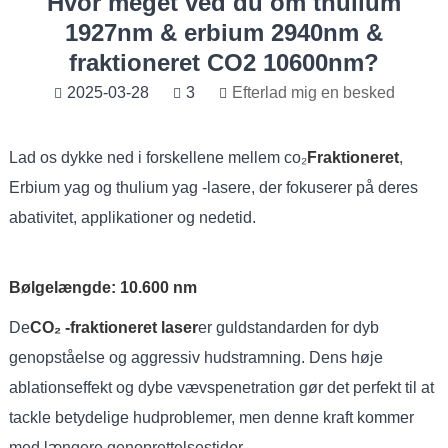
Hvor meget ved du om thulium
1927nm & erbium 2940nm &
fraktioneret CO2 10600nm?
2025-03-28
3
Efterlad mig en besked
Lad os dykke ned i forskellene mellem co₂
Fraktioneret
,
Erbium yag og thulium yag -lasere, der fokuserer på deres
abativitet, applikationer og nedetid.
Bølgelængde: 10.600 nm
De
CO₂ -fraktioneret laser
er guldstandarden for dyb
genopståelse og aggressiv hudstramning. Dens høje
ablationseffekt og dybe vævspenetration gør det perfekt til at
tackle betydelige hudproblemer, men denne kraft kommer
med længere genoprettelsestider.