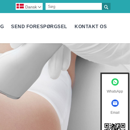

Dansk

NG
SEND FORESPØRGSEL
KONTAKT OS
WhatsApp
Email