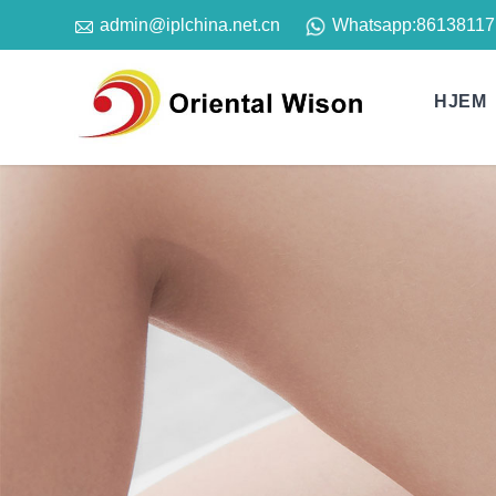

Whatsapp:
86138117
admin@iplchina.net.cn
HJEM