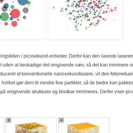
trålingstiden i picosekund-enheder. Derfor kan den laveste laser
ålet uden at beskadige det omgivende væv, så det kan minimere
oduceret af konventionelle nanosekundlasere, vil den fotomekan
te, hvilket gør dem til mindre fine partikler, så de bedre kan pa
 på omgivende strukturer og blodkar minimeres. Derfor viser p