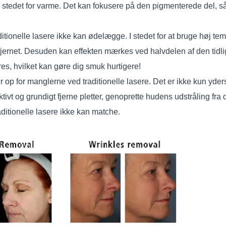
 stedet for varme. Det kan fokusere på den pigmenterede del, så 
tionelle lasere ikke kan ødelægge. I stedet for at bruge høj te
lt fjernet. Desuden kan effekten mærkes ved halvdelen af ​​den ti
es, hvilket kan gøre dig smuk hurtigere!
r op for manglerne ved traditionelle lasere. Det er ikke kun yde
ktivt og grundigt fjerne pletter, genoprette hudens udstråling 
aditionelle lasere ikke kan matche.