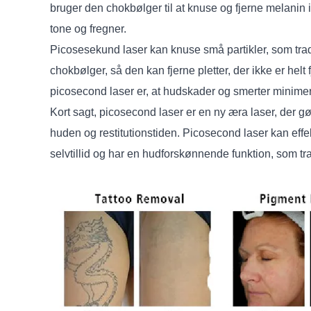
bruger den chokbølger til at knuse og fjerne melanin i
tone og fregner.
Picosesekund laser kan knuse små partikler, som tradi
chokbølger, så den kan fjerne pletter, der ikke er he
picosecond laser er, at hudskader og smerter minimer
Kort sagt, picosecond laser er en ny æra laser, der gø
huden og restitutionstiden. Picosecond laser kan effe
selvtillid og har en hudforskønnende funktion, som tr