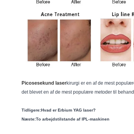
Picosesekund laser
kirurgi er en af ​​de mest populæ
det blevet en af ​​de mest populære metoder til behan
Tidligere:
Hvad er Erbium YAG laser?
Næste:
To arbejdstilstande af IPL-maskinen