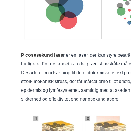
Picosesekund lase
r er en laser, der kan styre bes
hurtigere. For det andet kan det præcist bestråle m
Desuden, i modsætning til den fototermiske effekt pr
stærk mekanisk stress, der får målcellerne til at bris
epidermis og lymfesystemet, samtidig med at skaden
sikkerhed og effektivitet end nanosekundlasere.