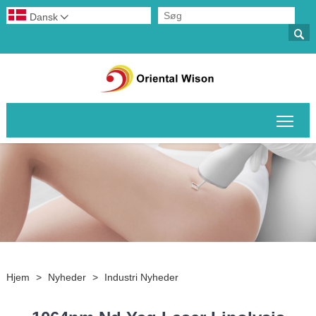
Dansk


Skif
Hjem
>
Nyheder
>
Industri Nyheder